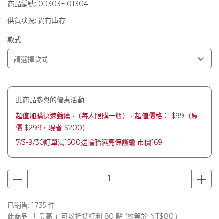
商品編號:
00303+ 01304
供貨狀況:
尚有庫存
款式
此商品參與的優惠活動
超值加購快速鍍膜 •（每人限購一瓶） • 超值價格： $99（原
價 $299，現省 $200）
7/3-9/30訂單滿1500送輪胎濕亮保護蠟 市價169
已銷售: 1735 件
此商品 「 最高 」可以折抵紅利
80
點 (約等於
NT$80
)