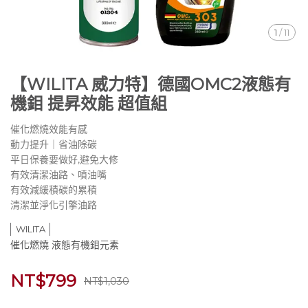
1
/
11
【WILITA 威力特】德國OMC2液態有
機鉬 提昇效能 超值組
催化燃燒效能有感
動力提升｜省油除碳
平日保養要做好,避免大修
有效清潔油路、噴油嘴
有效減緩積碳的累積
清潔並淨化引擎油路
WILITA
催化燃燒 液態有機鉬元素
NT$799
NT$1,030