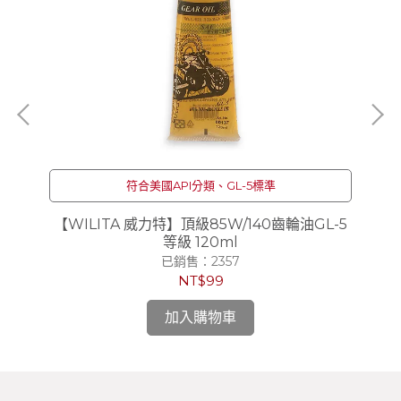
符合美國API分類、GL-5標準
清洗
【WILITA 威力特】頂級85W/140齒輪油GL-5
【
等級 120ml
入
已銷售：2357
NT$99
加入購物車