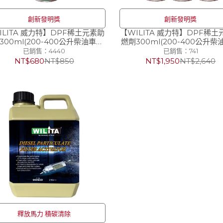
創新發明獎
創新發明獎
ILITA 威力特】DPF稀土元素助
【WILITA 威力特】DPF稀土
300ml(200-400公升柴油車大
燃劑300ml(200-400公升
) 專為歐規車廢氣排放標準設計
油箱) 3入
已銷售：4440
已銷售：741
EURO 5/EURO 6
NT$680
NT$850
NT$1,950
NT$2,640
釋放馬力 積碳清除