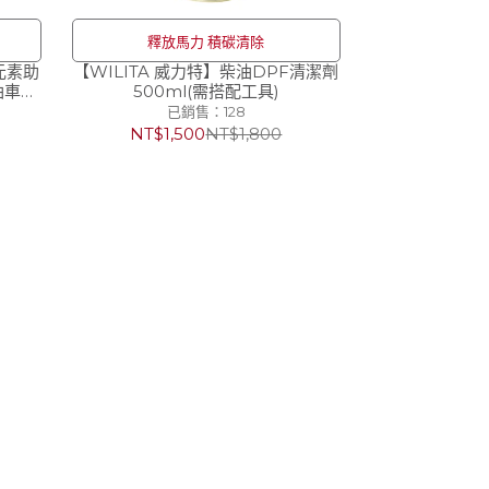
釋放馬力 積碳清除
元素助
【WILITA 威力特】柴油DPF清潔劑
柴油車大
500ml(需搭配工具)
已銷售：128
NT$1,500
NT$1,800