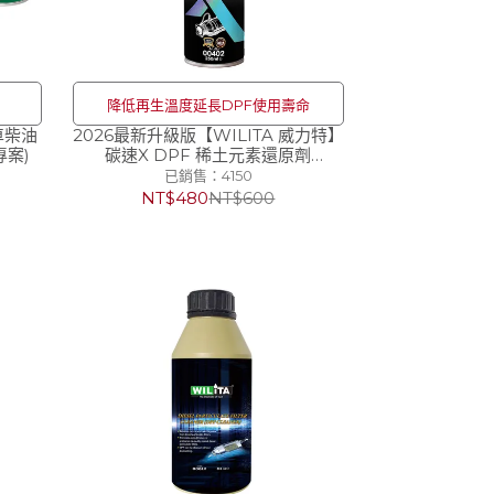
降低再生溫度延長DPF使用壽命
車柴油
2026最新升級版【WILITA 威力特】
專案)
碳速X DPF 稀土元素還原劑
250ml(對應75公升柴油車) 延長
已銷售：4150
DPF壽命,節省燃油成本
NT$480
NT$600