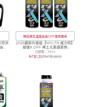
降低再生溫度延長DPF使用壽命
2奈米
2026最新升級版【WILITA 威力特】
油
碳速X DPF 稀土元素還原劑
柴油精
250ml(對應75公升柴油車)-3入 能有
已銷售：3943
效使DPF再生，降低再生溫度
NT$1,350
NT$1,800