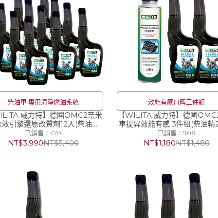
柴油車 專用清淨燃油系統
效能有感口碑三件組
ILITA 威力特】德國OMC2奈米
【WILITA 威力特】德國OMC
全效引擎還原改質劑12入(柴油
車提昇效能有感 3件組(柴油精
380ml汽油精 汽油添加劑 柴油精
油精1入)
已銷售：470
已銷售：908
NT$3,990
NT$5,400
NT$1,180
NT$1,480