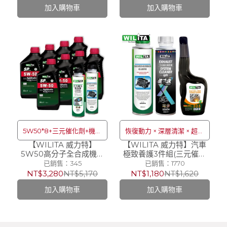
加入購物車
加入購物車
5W50*8+三元催化劑+機油
恢復動力 × 深層清潔 × 超強
【WILITA 威力特】
精
【WILITA 威力特】汽車
潤滑
5W50高分子全合成機油
極致養護3件組(三元催化
8+2瓶超值組
清洗+引擎還原改質劑+修
已銷售：345
已銷售：1770
(5W50*8+三元催化劑+機
補引擎機油精)
NT$3,280
NT$5,170
NT$1,180
NT$1,620
油精)
加入購物車
加入購物車