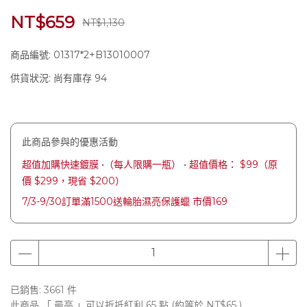
NT$659
NT$1,130
商品編號:
01317*2+B13010007
供貨狀況:
尚有庫存 94
此商品參與的優惠活動
超值加購快速鍍膜 •（每人限購一瓶） • 超值價格： $99（原
價 $299，現省 $200）
7/3-9/30訂單滿1500送輪胎濕亮保護蠟 市價169
已銷售: 3661 件
此商品 「 最高 」可以折抵紅利
65
點 (約等於
NT$65
)