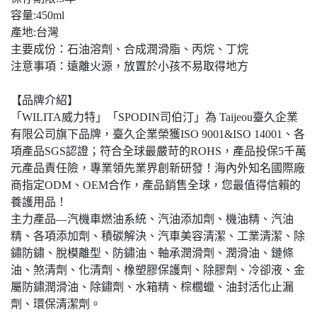
容量:450ml
產地:台灣
主要成份：石油溶劑、合成潤滑脂、丙烷、丁烷
注意事項：遠離火源，放置於小孩不易取得地方
【品牌介紹】
「WILITA威力特」「SPODIN司伯汀」為 Taijeou臺久企業
有限公司旗下品牌，臺久企業榮獲ISO 9001&ISO 14001、各
項產品SGS認證；符合全球最嚴苛的ROHS，產品投保5千萬
元產品責任險，專業領先業界創新研發！海內外知名國際廠
商指定ODM、OEM合作，產品銷售全球，您最值得信賴的
養護用品！
主力產品—汽機車燃油系統、汽油添加劑、機油精、汽油
精、各項添加劑、積碳解決、汽車美容清潔、工業清潔、除
鏽防鏽、脫模離型、防鏽油、軸承潤滑劑、潤滑油、鏈條
油、煞清劑、化清劑、橡塑膠保護劑、除膠劑、冷卻液、金
屬防鏽潤滑油、除鏽劑、水箱精、棕櫚蠟、油封活化止漏
劑、環保清潔劑。