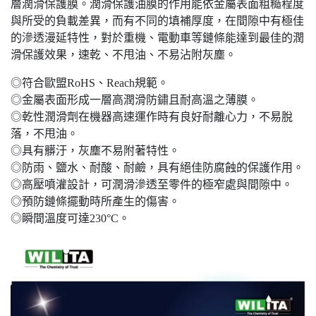
層潤滑保護膜。潤滑保護油膜的作用能依金屬表面粗糙程度
與所受的負載差異，而有不同的填補厚度，在間隙中有極佳
的滲透漫延特性，對於重機、電動車等鏈條能達到最佳的潤
滑保護效果，速乾、不甩油、不易沾附灰塵。
◎符合歐盟RoHS、Reach規範。
◎金屬表面形成一層高潤滑防鏽且耐高溫之薄膜。
◎乾性潤滑劑在機器高速運作時有良好耐離心力，不易脫
落，不甩油。
◎具有髒汙，灰塵不易附著特性。
◎防雨、鹽水、耐酸、耐鹼，具有絕佳防腐蝕的保護作用。
◎高壓噴灌設計，可潤滑滲透至零件的極窄處與間隙中。
◎預防鏈條擺動時所產生的傷害。
◎瞬間溫度可達230°C。