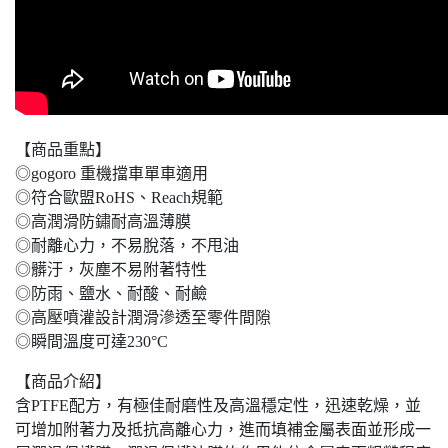
【商品重點】
◎gogoro 重機擋車單車適用
◎符合歐盟RoHS、Reach規範
◎高潤滑防鏽耐高溫薄膜
◎耐離心力，不易脫落，不甩油
◎髒汙，灰塵不易附著特性
◎防雨、鹽水、耐酸、耐鹼
◎高壓噴灌設計潤滑滲透至零件間隙
◎瞬間溫度可達230°C
【商品介紹】
含PTFE配方，有極佳耐磨性及高溫穩定性，迅速乾燥，並
可增加附著力及抵抗高離心力，進而填補金屬表面並形成一