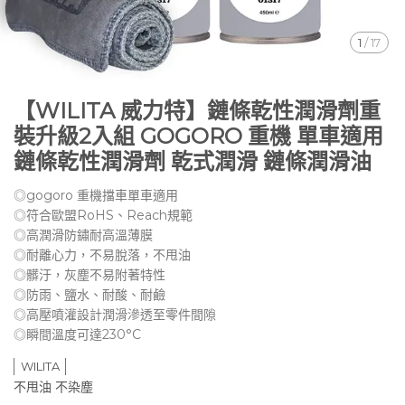
1
/
17
【WILITA 威力特】鏈條乾性潤滑劑重
裝升級2入組 GOGORO 重機 單車適用
鏈條乾性潤滑劑 乾式潤滑 鏈條潤滑油
◎gogoro 重機擋車單車適用
◎符合歐盟RoHS、Reach規範
◎高潤滑防鏽耐高溫薄膜
◎耐離心力，不易脫落，不甩油
◎髒汙，灰塵不易附著特性
◎防雨、鹽水、耐酸、耐鹼
◎高壓噴灌設計潤滑滲透至零件間隙
◎瞬間溫度可達230°C
WILITA
不甩油 不染塵