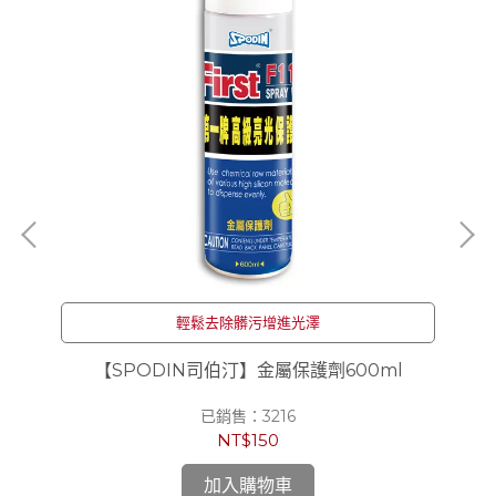
輕鬆去除髒污增進光澤
l
【SPODIN司伯汀】金屬保護劑600ml
【
已銷售：3216
NT$150
加入購物車