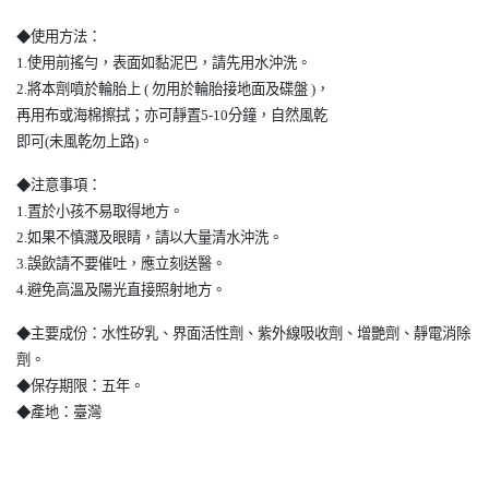
◆使用方法：
1.使用前搖勻，表面如黏泥巴，請先用水沖洗。
2.將本劑噴於輪胎上 ( 勿用於輪胎接地面及碟盤 )，
再用布或海棉擦拭；亦可靜置5-10分鐘，自然風乾
即可(未風乾勿上路)。
◆注意事項：
1.置於小孩不易取得地方。
2.如果不慎濺及眼睛，請以大量清水沖洗。
3.誤飲請不要催吐，應立刻送醫。
4.避免高溫及陽光直接照射地方。
◆主要成份：水性矽乳、界面活性劑、紫外線吸收劑、增艷劑、靜電消除
劑。
◆保存期限：五年。
◆產地：臺灣