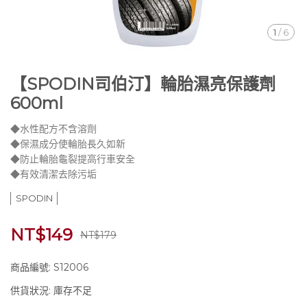
1
/
6
【SPODIN司伯汀】輪胎濕亮保護劑
600ml
◆水性配方不含溶劑
◆保濕成分使輪胎長久如新
◆防止輪胎龜裂提高行車安全
◆有效清潔去除污垢
SPODIN
NT$149
NT$179
商品編號:
S12006
供貨狀況:
庫存不足