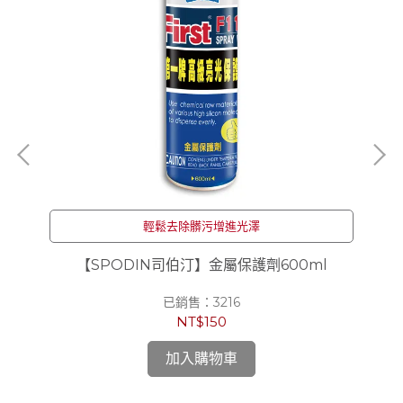
輕鬆去除髒污增進光澤
 去
【SPODIN司伯汀】金屬保護劑600ml
【
已銷售：3216
NT$150
加入購物車