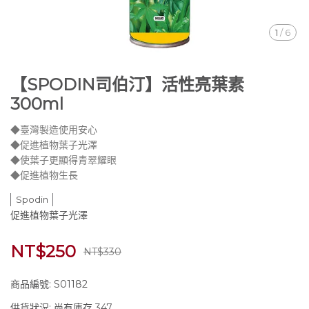
1
/
6
【SPODIN司伯汀】活性亮葉素
300ml
◆臺灣製造使用安心
◆促進植物葉子光澤
◆使葉子更顯得青翠耀眼
◆促進植物生長
Spodin
促進植物葉子光澤
NT$250
NT$330
商品編號:
S01182
供貨狀況:
尚有庫存 347