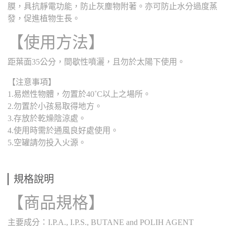
膜，具抗靜電功能，防止灰塵物附著。亦可防止水分過度蒸
發，促進植物生長。
【使用方法】
距葉面35公分，間歇性噴灑，且勿於太陽下使用。
【注意事項】
1.易燃性物體，勿置於40˚C以上之場所。
2.勿置於小孩易取得地方。
3.存放於乾燥陰涼處。
4.使用時需於通風良好處使用。
5.空罐請勿投入火源。
規格說明
【商品規格】
主要成分：I.P.A., I.P.S., BUTANE and POLIH AGENT