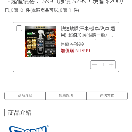
• 超值價格： $99（原價 $299，現省 $200）
已加購
0
件
(本區商品可以加購
1
件)
快速鍍膜(單車/機車/汽車 適
用)-超值加購(限購一瓶）
$99（原價 $299） (效期
售價
NT$99
2028/12)
加價購
NT$99
商品介紹
規格說明
運送方式
商品介紹