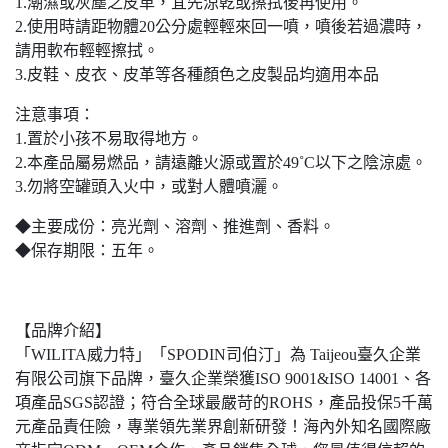
1.潮濕或灰塵之皮革，宜先涼乾或擦拭後再使用。
2.使用時請距物體20公分處輕輕來回一噴，噴後若過濃時，
請用軟布輕輕擦拭。
3.皮鞋、皮衣、皮革等各種顏色之皮製品均適用本品
注意事項：
1.置於小孩不易取得地方。
2.本產品屬易燃品，請遠離火源或置於49˚C以下之陰涼處。
3.勿將空罐頭入火中，或對人體噴灑。
◆主要成份：亮光劑、溶劑、推進劑、香料。
◆保存期限：五年。
【品牌介紹】
「WILITA威力特」「SPODIN司伯汀」為 Taijeou臺久企業
有限公司旗下品牌，臺久企業榮獲ISO 9001&ISO 14001、各
項產品SGS認證；符合全球最嚴苛的ROHS，產品投保5千萬
元產品責任險，專業領先業界創新研發！海內外知名國際廠