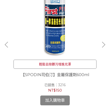
輕鬆去除髒污增進光澤
l
【SPODIN司伯汀】金屬保護劑600ml
【
已銷售：3216
NT$150
加入購物車