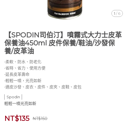
1
/
6
【SPODIN司伯汀】噴霧式大力士皮革
保養油450ml 皮件保養/鞋油/沙發保
養/皮革油
•柔軟、防水、防老化
•省時、省力、使用方便
•延長皮革壽命
•輕輕一噴，光亮如新
•適皮沙發、皮衣、皮件、皮夾、皮鞋、皮包
Spodin
輕輕一噴光亮如新
NT$135
NT$150