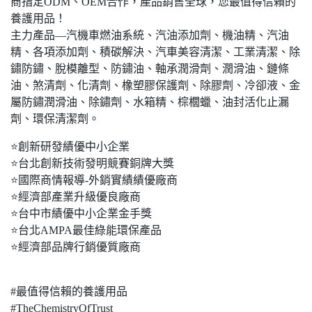
商指定ODM、OEM合作，產品銷售全球，您最值得信賴的
養護用品！
主力產品—汽機車燃油系統、汽油添加劑、機油精、汽油
精、各項添加劑、積碳解決、汽車美容清潔、工業清潔、除
鏽防鏽、脫模離型、防鏽油、軸承潤滑劑、潤滑油、鏈條
油、煞清劑、化清劑、橡塑膠保護劑、除膠劑、冷卻液、金
屬防鏽潤滑油、除鏽劑、水箱精、棕櫚蠟、油封活化止漏
劑、環保清潔劑。
⭐創新研發績優中小企業
⭐台北創新技術發明競賽銅牌大獎
⭐國際商情報導-外銷實績績優廠商
⭐經濟部產業升級優良廠商
⭐台中市績優中小企業金手獎
⭐台北AMPA最佳綠能環保產品
⭐經濟部品牌行銷優質廠商
#最值得信賴的養護用品
#TheChemistryOfTrust