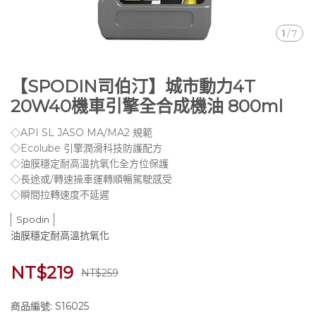
1
/
7
【SPODIN司伯汀】城市動力4T
20W40機車引擎全合成機油 800ml
◇API SL JASO MA/MA2 規範
◇Ecolube 引擎潤滑科技防護配方
◇油膜穩定耐高溫抗氧化全方位保護
◇長途或/轉速操車運轉順暢駕駛感受
◇瞬間拉轉速度不延遲
Spodin
油膜穩定耐高溫抗氧化
NT$219
NT$259
商品編號:
S16025