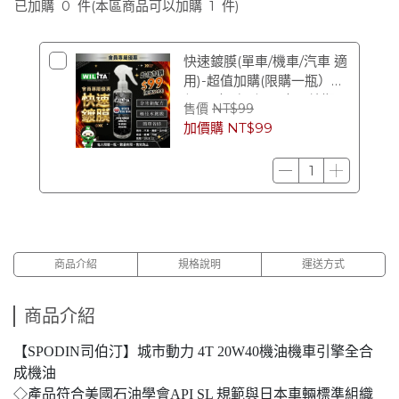
已加購
0
件
(本區商品可以加購
1
件)
快速鍍膜(單車/機車/汽車 適
用)-超值加購(限購一瓶）
$99（原價 $299） (效期
售價
NT$99
2028/12)
加價購
NT$99
商品介紹
規格說明
運送方式
商品介紹
【SPODIN司伯汀】城市動力 4T 20W40機油機車引擎全合
成機油
◇產品符合美國石油學會API SL 規範與日本車輛標準組織