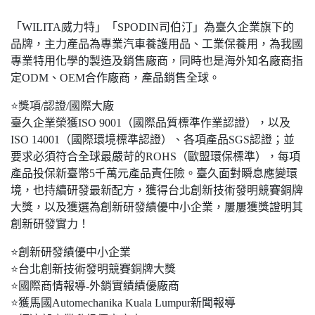
「WILITA威力特」「SPODIN司伯汀」為臺久企業旗下的
品牌，主力產品為專業汽車養護用品、工業保養用，為我國
專業特用化學的製造及銷售廠商，同時也是海外知名廠商指
定ODM、OEM合作廠商，產品銷售全球。
⭐
獎項/認證/國際大廠
臺久企業榮獲ISO 9001（國際品質標準作業認證），以及
ISO 14001（國際環境標準認證）、各項產品SGS認證；並
要求必須符合全球最嚴苛的ROHS（歐盟環保標準），每項
產品投保新臺幣5千萬元產品責任險。臺久面對瞬息應變環
境，也持續研發最新配方，獲得台北創新技術發明競賽銅牌
大獎，以及獲選為創新研發績優中小企業，屢屢獲獎證明其
創新研發實力！
⭐
創新研發績優中小企業
⭐
台北創新技術發明競賽銅牌大獎
⭐
國際商情報導-外銷實績績優廠商
⭐
獲馬國Automechanika Kuala Lumpur新聞報導