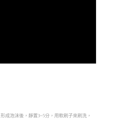
，形成泡沫後，靜置3~5分，用軟刷子來刷洗，