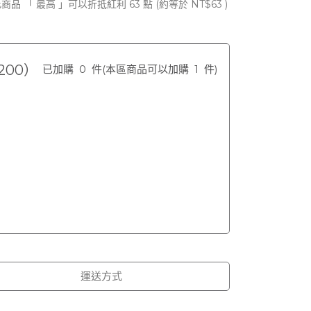
此商品 「 最高 」可以折抵紅利
63
點 (約等於
NT$63
)
200）
已加購
0
件
(本區商品可以加購
1
件)
運送方式