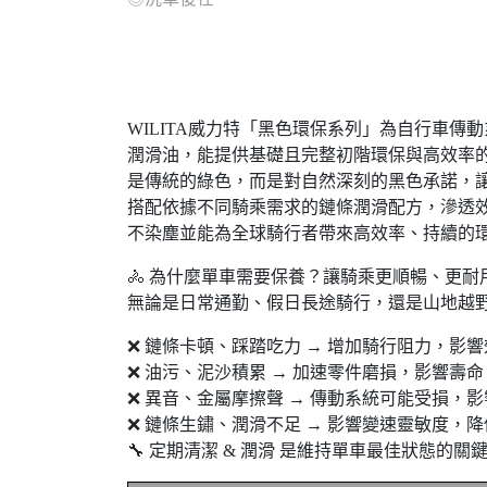
WILITA威力特「黑色環保系列」為自行車傳
潤滑油，能提供基礎且完整初階環保與高效率
是傳統的綠色，而是對自然深刻的黑色承諾，
搭配依據不同騎乘需求的鏈條潤滑配方，滲透效
不染塵並能為全球騎行者帶來高效率、持續的
🚴 為什麼單車需要保養？讓騎乘更順暢、更耐
無論是日常通勤、假日長途騎行，還是山地越
❌ 鏈條卡頓、踩踏吃力 → 增加騎行阻力，影
❌ 油污、泥沙積累 → 加速零件磨損，影響壽命
❌ 異音、金屬摩擦聲 → 傳動系統可能受損，
❌ 鏈條生鏽、潤滑不足 → 影響變速靈敏度，
🔧 定期清潔 & 潤滑 是維持單車最佳狀態