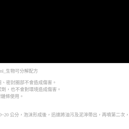
0ml_生物可分解配方
圈、密封圈部不會造成傷害。
潔劑，也不會對環境造成傷害。
g油封鏈條使用。
~20 公分，泡沫形成後，迅速將油污及泥濘帶出，再噴第二次