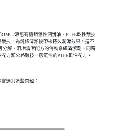
OMC2液態有機鉬濕性潤滑油、PTFE乾性競技
路競技，為鏈條清潔後帶來持久潤滑效果。這不
可分解，溶垢清潔配方的傳動系統清潔劑、同時
配方和公路競技一般氣候的PTFE乾性配方，
能會遇到這些問題：