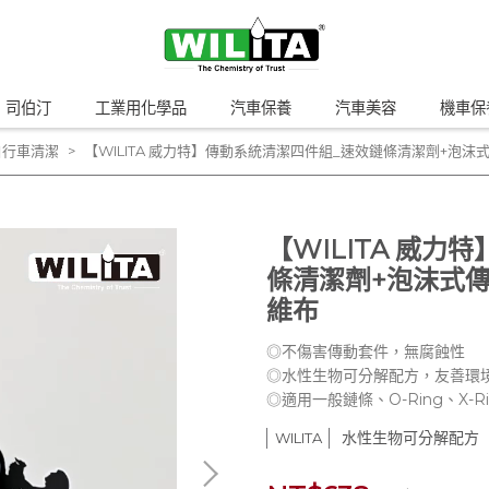
n 司伯汀
工業用化學品
汽車保養
汽車美容
機車保
自行車清潔
【WILITA 威力特】傳動系統清潔四件組_速效鏈條清潔劑+泡
【WILITA 威
條清潔劑+泡沫式
維布
◎不傷害傳動套件，無腐蝕性
◎水性生物可分解配方，友善環
◎適用一般鏈條、O-Ring、X-R
水性生物可分解配方
WILITA