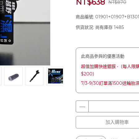
NT$638
NT$870
商品編號:
01901+01907+B130
供貨狀況:
尚有庫存 1485
此商品參與的優惠活動
超值加購快速鍍膜 •（每人限購一
$200）
7/3-9/30訂單滿1500送輪胎
加入購物車