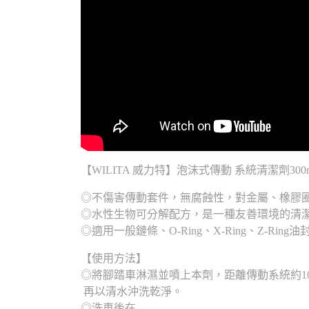
【WILITA 威力特】泡沫式傳動 系統清潔劑30
◎不傷害傳動套件，無腐蝕性，對金屬、橡膠
◎水性生物可分解配方，是一種友善環境的清
◎適用一般鏈條、O-Ring、X-Ring、Z-Rin
【使用方法】
◎將腳踏車淋濕並噴上本劑，距離傳動系統約10
再以清水沖洗乾淨。
◎洗車後在