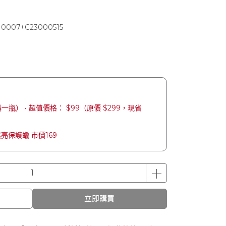
10007+C23000515
瓶） • 超值價格： $99（原價 $299，現省
濕亮保護蠟 市價169
立即購買