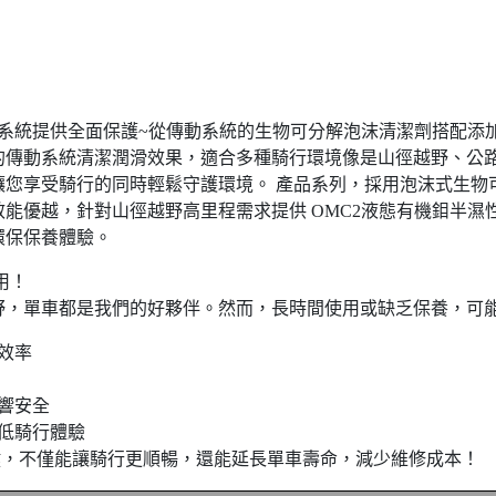
動系統提供全面保護~從傳動系統的生物可分解泡沫清潔劑搭配添加
的傳動系統清潔潤滑效果，適合多種騎行環境像是山徑越野、公
讓您享受騎行的同時輕鬆守護環境。 產品系列，採用泡沫式生物
能優越，針對山徑越野高里程需求提供 OMC2液態有機鉬半濕性
環保保養體驗。
用！
野，單車都是我們的好夥伴。然而，長時間使用或缺乏保養，可
響效率
影響安全
降低騎行體驗
的關鍵，不僅能讓騎行更順暢，還能延長單車壽命，減少維修成本！