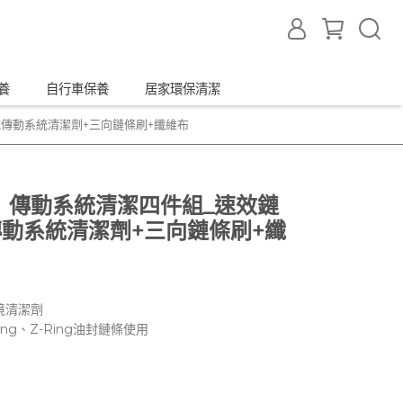
養
自行車保養
居家環保清潔
沫式傳動系統清潔劑+三向鏈條刷+纖維布
力特】傳動系統清潔四件組_速效鏈
傳動系統清潔劑+三向鏈條刷+纖
境清潔劑
ing、Z-Ring油封鏈條使用