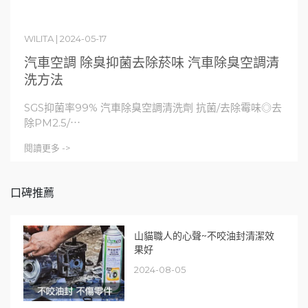
WILITA | 2024-05-17
汽車空調 除臭抑菌去除菸味 汽車除臭空調清
洗方法
SGS抑菌率99% 汽車除臭空調清洗劑 抗菌/去除霉味◎去
除PM2.5/⋯
閱讀更多 ->
口碑推薦
山貓職人的心聲~不咬油封清潔效
果好
2024-08-05