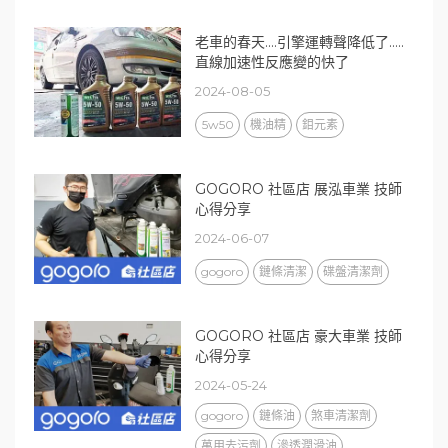
老車的春天....引擎運轉聲降低了.....
直線加速性反應變的快了
2024-08-05
5w50
機油精
鉬元素
GOGORO 社區店 展泓車業 技師
心得分享
2024-06-07
gogoro
鏈條清潔
碟盤清潔劑
GOGORO 社區店 豪大車業 技師
心得分享
2024-05-24
gogoro
鏈條油
煞車清潔劑
萬用去污劑
滲透潤滑油